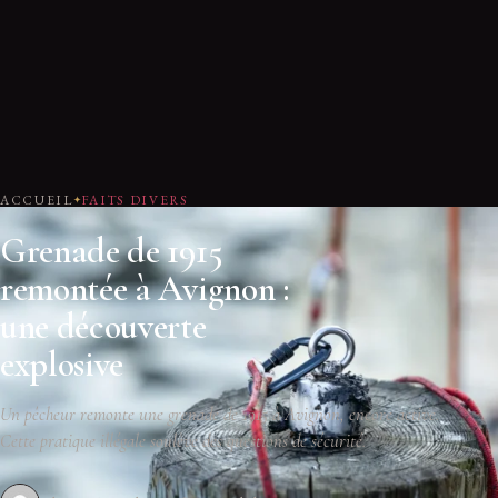
ACCUEIL
FAITS DIVERS
Grenade de 1915
remontée à Avignon :
une découverte
explosive
Un pêcheur remonte une grenade de 1915 à Avignon, encore active.
Cette pratique illégale soulève des questions de sécurité.