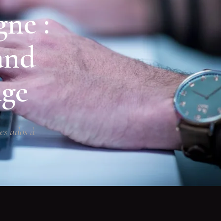
gne :
and
age
es ados à