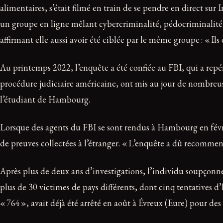
alimentaires, s’était filmé en train de se pendre en direct su
un groupe en ligne mêlant cybercriminalité, pédocriminalité e
affirmant elle aussi avoir été ciblée par le même groupe : « Ils d
Au printemps 2022, l’enquête a été confiée au FBI, qui a rep
procédure judiciaire américaine, ont mis au jour de nombreus
l’étudiant de Hambourg.
Lorsque des agents du FBI se sont rendus à Hambourg en février
de preuves collectées à l’étranger. « L’enquête a dû recommenc
Après plus de deux ans d’investigations, l’individu soupçonné 
plus de 30 victimes de pays différents, dont cinq tentatives
« 764 », avait déjà été arrêté en août à Évreux (Eure) pour des f