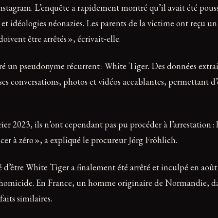
r Instagram. L’enquête a rapidement montré qu’il avait été pou
t idéologies néonazies. Les parents de la victime ont reçu un
oivent être arrêtés », écrivait‑elle.
éré un pseudonyme récurrent : White Tiger. Des données extra
es conversations, photos et vidéos accablantes, permettant d’
 2023, ils n’ont cependant pas pu procéder à l’arrestation : l
er à zéro », a expliqué le procureur Jörg Fröhlich.
d’être White Tiger a finalement été arrêté et inculpé en août 
 d’homicide. En France, un homme originaire de Normandie, da
aits similaires.