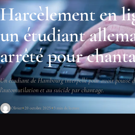
Harcèlement en li
un étudiant allem
arrêté pour chant
Un étudiant de Hambourg interpellé pour avoir poussé d
l'automutilation et au suicide par chantage.
Olivier
20 octobre 2025
3 min de lecture