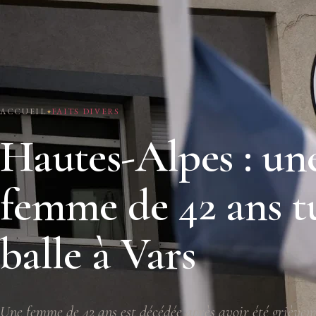
ACCUEIL
FAITS DIVERS
Hautes-Alpes : un
femme de 42 ans t
balle à Vars
Une femme de 42 ans est décédée après avoir été grièvem