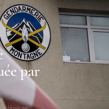
e
uée par
ent blessée par