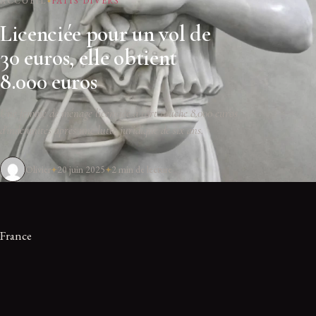
ACCUEIL
FAITS DIVERS
Licenciée pour un vol de
30 euros, elle obtient
8.000 euros
Une femme de ménage licenciée à tort touche 8.000 euros
d'indemnités après une lutte juridique de six ans.
Olivier
20 juin 2025
2 min de lecture
France