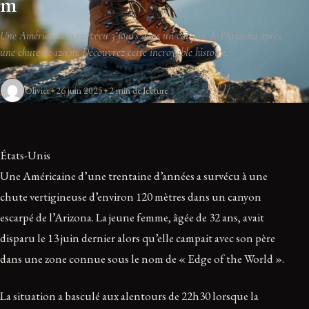
m
Une Américaine a survécu 3 jours dans un canyon de l'Arizona après
une chute de 120 m. Découvrez cette incroyable histoire.
Olivier
26 juin 2025
2 min de lecture
États-Unis
Une Américaine d’une trentaine d’années a survécu à une
chute vertigineuse d’environ 120 mètres dans un canyon
escarpé de l’Arizona. La jeune femme, âgée de 32 ans, avait
disparu le 13 juin dernier alors qu’elle campait avec son père
dans une zone connue sous le nom de « Edge of the World ».
La situation a basculé aux alentours de 22h30 lorsque la