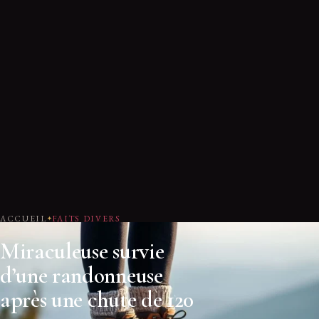
ACCUEIL
FAITS DIVERS
Miraculeuse survie
d’une randonneuse
après une chute de 120