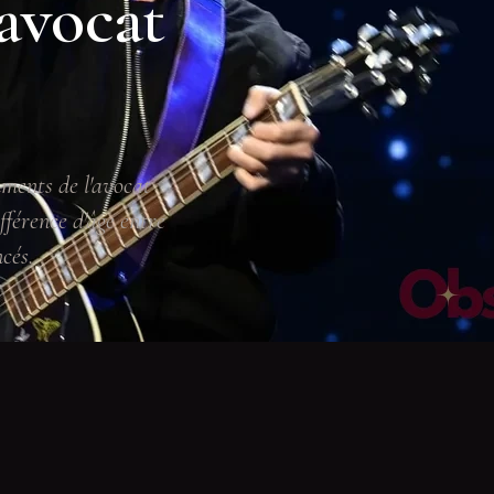
 avocat
ments de l'avocat
fférence d'âge entre
cés.