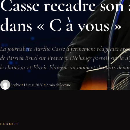
Casse recadre son
dans « C à vous »
La journaliste Aurélie Casse a fermement réagi aux argu
de Patrick Bruel sur France 5. L'échange portait sur la di
le chanteur et Flavie Flament au moment des faits dénon
Sophie
19 mai 2026
2 min de lecture
FRANCE