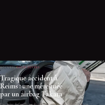
ACCUEIL
FAITS DIVERS
Tragique accident à
Reims : une mère tuée
par un airbag Takata
Une mère de famille est décédée à Reims après l'explosion de son