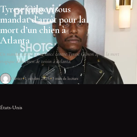
Tyrese Gibson sous
mandat d’arrêt pour la
mort d’un chien à
Atlanta
Un mandat d'arrêt a été lancé contre Tyrese Gibson après la mort
tragique d'un chien de voisin à Atlanta.
Olivier
1 octobre 2025
3 min de lecture
États-Unis