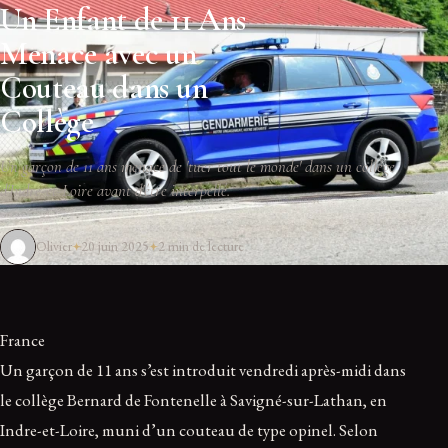
Un Enfant de 11 Ans
Menace avec un
Couteau dans un
Collège
Un garçon de 11 ans menace de 'tuer tout le monde' dans un collège
d'Indre-et-Loire avant d'être interpellé.
Olivier
20 juin 2025
2 min de lecture
France
Un garçon de 11 ans s’est introduit vendredi après-midi dans
le collège Bernard de Fontenelle à Savigné-sur-Lathan, en
Indre-et-Loire, muni d’un couteau de type opinel. Selon