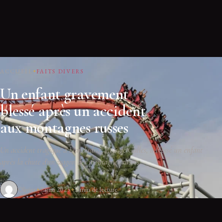
ACCUEIL
FAITS DIVERS
Un enfant gravement
blessé après un accident
aux montagnes russes
Un accident tragique à Llandudno, Pays de Galles, a blessé un enfant
après la chute d'un wagon des montagnes russes.
Olivier
7 mai 2025
2 min de lecture