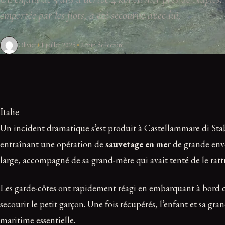
emportée par les flots, a été secourue avec lui.
Olivier
1 juillet 2025
2 min de lecture
Italie
Un incident dramatique s’est produit à Castellammare di Stabi
entraînant une opération de
sauvetage en mer
de grande enve
large, accompagné de sa grand-mère qui avait tenté de le rattrap
Les garde-côtes ont rapidement réagi en embarquant à bord d
secourir le petit garçon. Une fois récupérés, l’enfant et sa g
maritime essentielle.