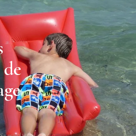
s
 de
age
 Sa grand-mère,