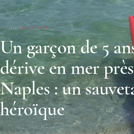
ACCUEIL
FAITS DIVERS
Un garçon de 5 an
dérive en mer près
Naples : un sauvet
héroïque
Un enfant de 5 ans a dérivé 4 km en mer près de Naples.