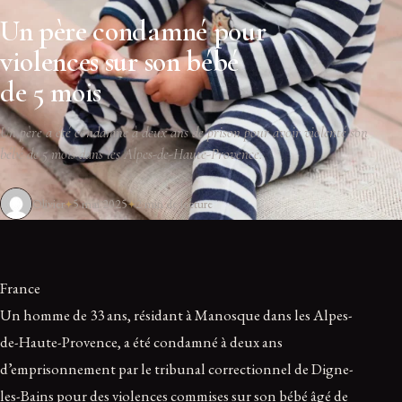
Un père condamné pour
violences sur son bébé
de 5 mois
Un père a été condamné à deux ans de prison pour avoir violenté son
bébé de 5 mois dans les Alpes-de-Haute-Provence.
Olivier
5 mai 2025
2 min de lecture
France
Un homme de 33 ans, résidant à Manosque dans les Alpes-
de-Haute-Provence, a été condamné à deux ans
d’emprisonnement par le tribunal correctionnel de Digne-
les-Bains pour des violences commises sur son bébé âgé de