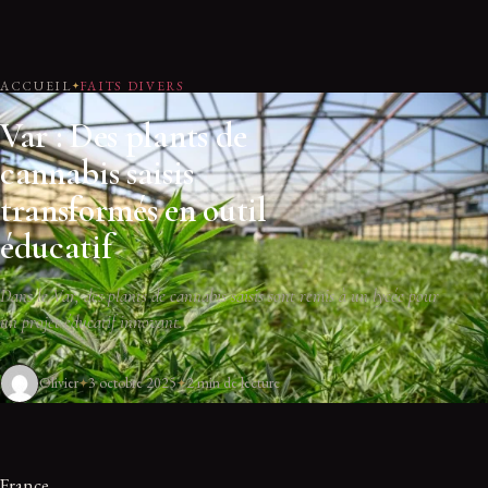
ACCUEIL
FAITS DIVERS
Var : Des plants de
cannabis saisis
transformés en outil
éducatif
Dans le Var, des plants de cannabis saisis sont remis à un lycée pour
un projet éducatif innovant.
Olivier
3 octobre 2025
2 min de lecture
France