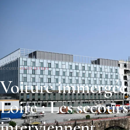
ACCUEIL
FAITS DIVERS
Voiture immergée 
Loire : Les secours
interviennent