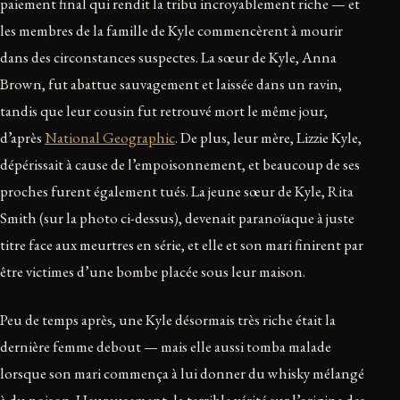
paiement final qui rendit la tribu incroyablement riche — et
les membres de la famille de Kyle commencèrent à mourir
dans des circonstances suspectes. La sœur de Kyle, Anna
Brown, fut abattue sauvagement et laissée dans un ravin,
tandis que leur cousin fut retrouvé mort le même jour,
d’après
National Geographic
. De plus, leur mère, Lizzie Kyle,
dépérissait à cause de l’empoisonnement, et beaucoup de ses
proches furent également tués. La jeune sœur de Kyle, Rita
Smith (sur la photo ci-dessus), devenait paranoïaque à juste
titre face aux meurtres en série, et elle et son mari finirent par
être victimes d’une bombe placée sous leur maison.
Peu de temps après, une Kyle désormais très riche était la
dernière femme debout — mais elle aussi tomba malade
lorsque son mari commença à lui donner du whisky mélangé
à du poison. Heureusement, la terrible vérité sur l’origine des