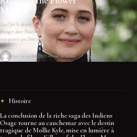
Killers of the Flower
Moon »
Quel fut le destin de Mollie Kyle dans "Killers of the Flower Moon" ?
Plongez dans l'histoire tragique de sa famille et les événements
marquants qui l'ont touchée.
Zoé
14 octobre 2023
6 min de lecture
Histoire
La conclusion de la riche saga des Indiens
Osage tourne au cauchemar avec le destin
tragique de Mollie Kyle, mise en lumière à