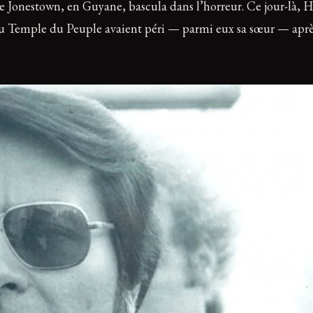
onestown, en Guyane, bascula dans l’horreur. Ce jour-là, Hy
 Temple du Peuple avaient péri — parmi eux sa sœur — après 