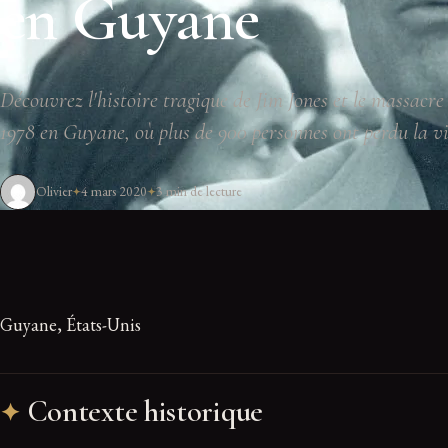
en Guyane
Découvrez l'histoire tragique de Jim Jones et le massacr
1978 en Guyane, où plus de 900 personnes ont perdu la vi
Olivier
4 mars 2020
3 min de lecture
Guyane, États-Unis
Contexte historique