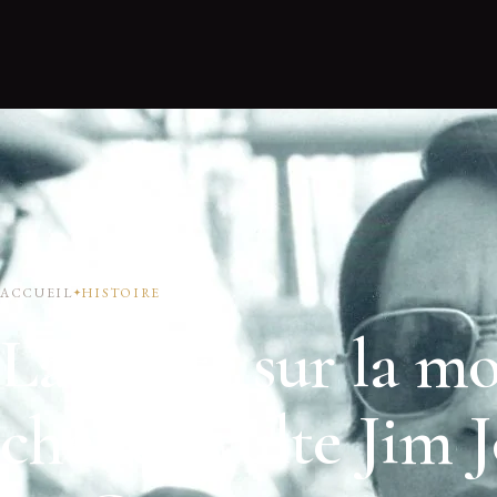
ACCUEIL
HISTOIRE
La vérité sur la m
chef de culte Jim 