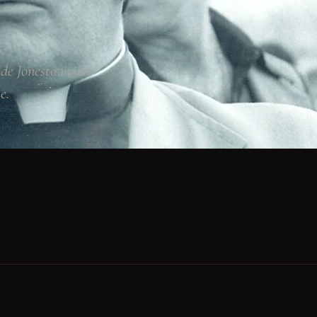
e de Jonestown en
e.