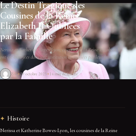
Le Destin Tragique des
Cousines de la Reine
Elizabeth II Oubliées
par la Famille
Nerissa et Katherine Bowes-Lyon, cousines de la Reine Elizabeth II,
ont été envoyées dans une institution et oubliées par leur famille.
Zoé
29 octobre 2023
14 min de lecture
Histoire
Nerissa et Katherine Bowes-Lyon, les cousines de la Reine