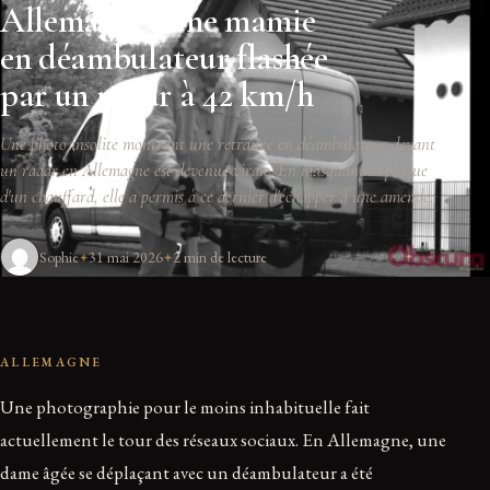
Allemagne : une mamie
en déambulateur flashée
par un radar à 42 km/h
Une photo insolite montrant une retraitée en déambulateur devant
un radar en Allemagne est devenue virale. En masquant la plaque
d'un chauffard, elle a permis à ce dernier d'échapper à une amende.
Sophie
31 mai 2026
2 min de lecture
ALLEMAGNE
Une photographie pour le moins inhabituelle fait
actuellement le tour des réseaux sociaux. En Allemagne, une
dame âgée se déplaçant avec un déambulateur a été