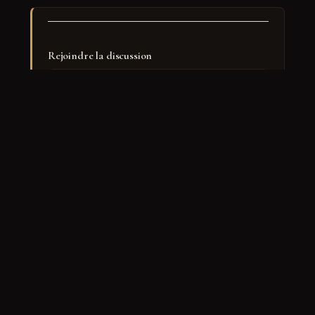
Rejoindre la discussion
Nom
*
E-mail
*
Site web