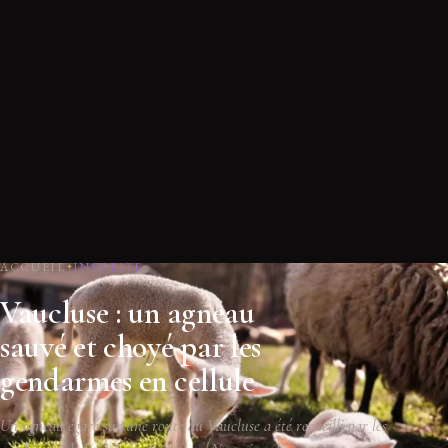
ACCUEIL
INSOLITE
Vaucluse : un agneau
sauvé et choyé par les
gendarmes en cellule
Un agneau égaré sur une route du Vaucluse a été recueilli par les