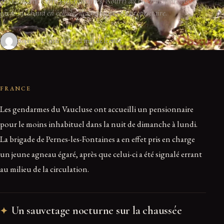
gendarmes de Pernes-les-Fontaines. Nourri au biberon improvisé et
gardé au chaud en cellule, il a retrouvé son propriétaire.
Sophie
19 mai 2026
2 min de lecture
FRANCE
Les gendarmes du Vaucluse ont accueilli un pensionnaire
pour le moins inhabituel dans la nuit de dimanche à lundi.
La brigade de Pernes-les-Fontaines a en effet pris en charge
un jeune agneau égaré, après que celui-ci a été signalé errant
au milieu de la circulation.
Un sauvetage nocturne sur la chaussée