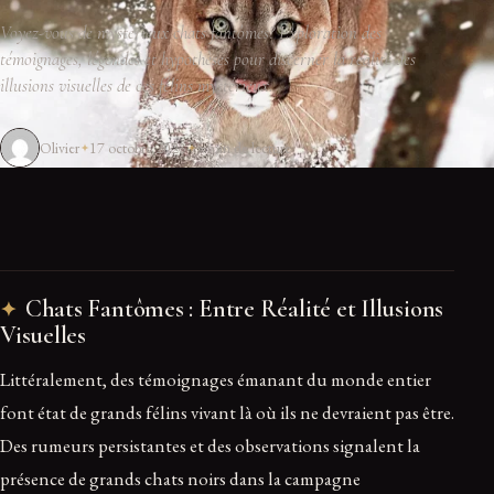
Voyez-vous de mystérieux chats fantômes? Exploration des
témoignages, légendes et hypothèses pour discerner la réalité des
illusions visuelles de ces félins mystérieux.
Olivier
17 octobre 2023
5 min de lecture
Chats Fantômes : Entre Réalité et Illusions
Visuelles
Littéralement, des témoignages émanant du monde entier
font état de grands félins vivant là où ils ne devraient pas être.
Des rumeurs persistantes et des observations signalent la
présence de grands chats noirs dans la campagne