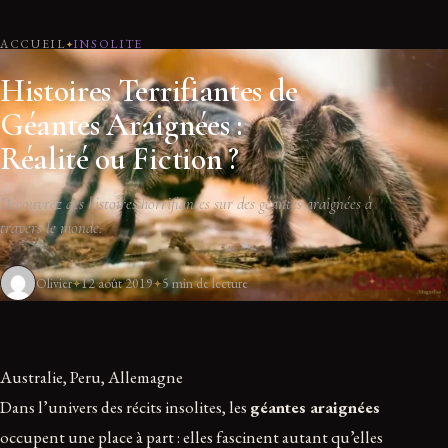
ACCUEIL
INSOLITE
Histoires Terrifiantes de
Géantes Araignées :
Réalité ou Fiction ?
Découvrez des histoires horrifiantes sur des géantes araignées à
travers le monde.
Olivier
12 août 2019
5 min de lecture
Australie, Peru, Allemagne
Dans l’univers des récits insolites, les
géantes araignées
occupent une place à part : elles fascinent autant qu’elles