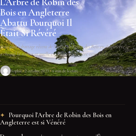
L’Arbre de Robin des
Bois en Angleterre
Abattu Pourquoi Il
Était Si Révéré
Pourquoi l'abattage récent de l'Arbre de Robin des Bois en Angleterre
a choqué la nation et quelle est l'histoire derrière cette icône vénérée.
Sophie
2 octobre 2023
4 min de lecture
Pourquoi l’Arbre de Robin des Bois en
Angleterre est si Vénéré