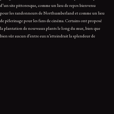
d’un site pittoresque, comme un lieu de repos bienvenu
pour les randonneurs de Northumberland et comme un lieu
de pèlerinage pour les fans de cinéma. Certains ont proposé
la plantation de nouveaux plants le long du mur, bien que
bien sûr aucun d’entre eux n’atteindrait la splendeur de
l’Arbre de Robin des Bois de notre vivant.
Un garçon de 16 ans et un homme de 60 ans ont été arrêtés
en lien avec la destruction de l’Arbre de Robin des Bois, bien
qu’au moment de la rédaction de cet article, aucun motif
n’ait été révélé pour sa chute.
Ce récit vous a marqué ?