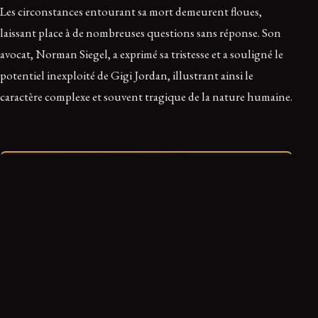
Les circonstances entourant sa mort demeurent floues,
laissant place à de nombreuses questions sans réponse. Son
avocat, Norman Siegel, a exprimé sa tristesse et a souligné le
potentiel inexploité de Gigi Jordan, illustrant ainsi le
caractère complexe et souvent tragique de la nature humaine.
Ce récit vous a marqué ?
0
0
0
Troublant
Fascinant
Glaçant
Ranger dans mon dossier
Retrouvez-le dans votre espace