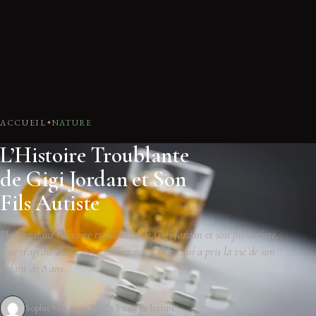
ACCUEIL
NATURE
L’Histoire Troublante
de Gigi Jordan et Son
Fils Autiste
Plongez dans l'histoire troublante de Gigi Jordan et son fils autiste.
Une tragédie d'une mère millionnaire belge qui a pris la vie de son
enfant de 8 ans.
Sophie
18 mars 2022
3 min de lecture