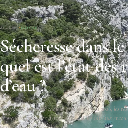
ACCUEIL
NATURE
Sécheresse dans le
quel est l’état des 
d’eau ?
Malgré une vague de chaleur précoce en mai 2026, les rés
Provence-Alpes-Côte d'Azur affichent des niveaux encour
nappes et restrictions à venir.