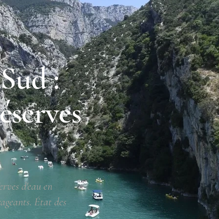
 Sud :
réserves
erves d'eau en
ageants. État des