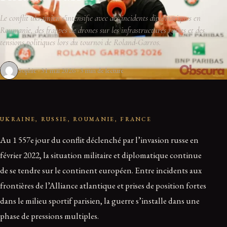
Le conflit ukrainien s'intensifie avec des incidents diplomatiques en
Roumanie, des frappes de drones sur les infrastructures russes et des
tensions politiques lors du tournoi de Roland-Garros.
Sophie
31 mai 2026
3 min de lecture
UKRAINE, RUSSIE, ROUMANIE, FRANCE
Au 1 557e jour du conflit déclenché par l’invasion russe en
février 2022, la situation militaire et diplomatique continue
de se tendre sur le continent européen. Entre incidents aux
frontières de l’Alliance atlantique et prises de position fortes
dans le milieu sportif parisien, la guerre s’installe dans une
phase de pressions multiples.