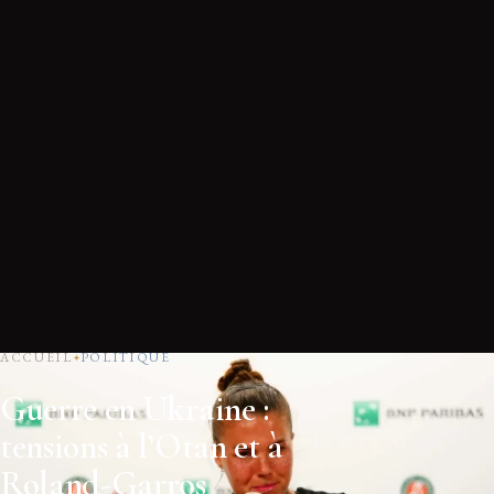
ACCUEIL
POLITIQUE
Guerre en Ukraine :
tensions à l’Otan et à
Roland-Garros