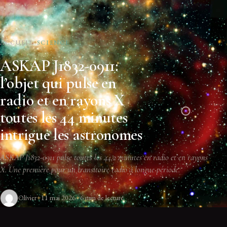
ACCUEIL
SCIENCE
ASKAP J1832-0911:
l’objet qui pulse en
radio et en rayons X
toutes les 44 minutes
intrigue les astronomes
ASKAP J1832-0911 pulse toutes les 44,2 minutes en radio et en rayons
X. Une première pour un transitoire radio à longue période.
Olivier
11 mai 2026
6 min de lecture