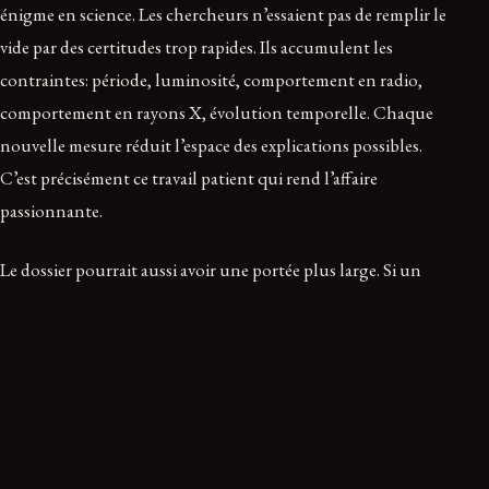
énigme en science. Les chercheurs n’essaient pas de remplir le
vide par des certitudes trop rapides. Ils accumulent les
contraintes: période, luminosité, comportement en radio,
comportement en rayons X, évolution temporelle. Chaque
nouvelle mesure réduit l’espace des explications possibles.
C’est précisément ce travail patient qui rend l’affaire
passionnante.
Le dossier pourrait aussi avoir une portée plus large. Si un
objet de ce type a été trouvé, il est possible qu’il en existe
d’autres passés inaperçus faute de campagnes coordonnées
entre radio et rayons X. Autrement dit, ASKAP J1832-0911
n’est peut-être pas seulement une curiosité, mais le premier
jalon lisible d’une population cosmique encore mal
cartographiée.