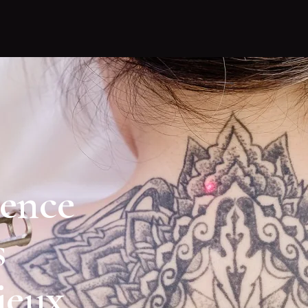
ience
s
jeux