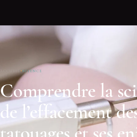
ACCUEIL
SCIENCE
Comprendre la sc
de l’effacement de
tatouages et ses en