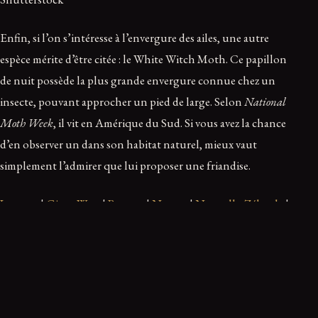
Enfin, si l’on s’intéresse à l’envergure des ailes, une autre
espèce mérite d’être citée : le White Witch Moth. Ce papillon
de nuit possède la plus grande envergure connue chez un
insecte, pouvant approcher un pied de large. Selon
National
Moth Week
, il vit en Amérique du Sud. Si vous avez la chance
d’en observer un dans son habitat naturel, mieux vaut
simplement l’admirer que lui proposer une friandise.
Insectes
|
Giant Weta
|
Borneo
|
Nature
|
Nouvelle-Zélande
|
Indonésie
|
Amérique Du Sud
|
Plus Grand Insecte
Ce récit vous a marqué ?