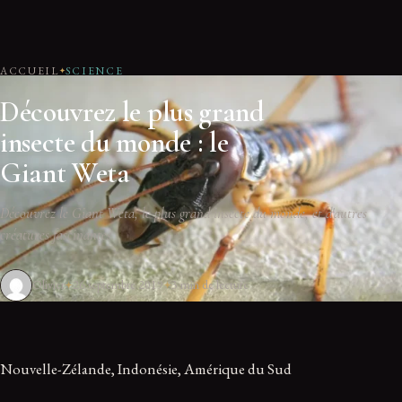
ACCUEIL
SCIENCE
Découvrez le plus grand
insecte du monde : le
Giant Weta
Découvrez le Giant Weta, le plus grand insecte du monde, et d'autres
créatures fascinantes.
Olivier
26 septembre 2019
3 min de lecture
Nouvelle-Zélande, Indonésie, Amérique du Sud