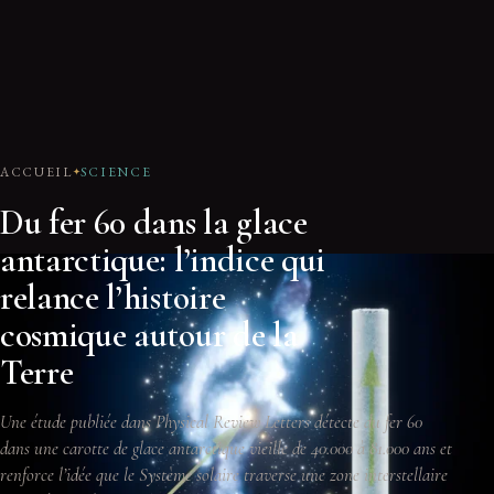
ACCUEIL
SCIENCE
Du fer 60 dans la glace
antarctique: l’indice qui
relance l’histoire
cosmique autour de la
Terre
Une étude publiée dans Physical Review Letters détecte du fer 60
dans une carotte de glace antarctique vieille de 40.000 à 81.000 ans et
renforce l’idée que le Système solaire traverse une zone interstellaire