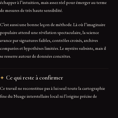
échapper à l’intuition, mais assez réel pour émerger au terme
de mesures de très haute sensibilité.
C’est aussi une bonne leçon de méthode. Là où l’imaginaire
populaire attend une révélation spectaculaire, la science
avance par signatures faibles, contrôles croisés, archives
comparées et hypothèses limitées. Le mystère subsiste, mais il
se resserre autour de données concrètes.
Ce qui reste à confirmer
Ce travail ne reconstitue pas à lui seul toute la cartographie
fine du Nuage interstellaire local ni l’origine précise de
chaque structure du voisinage solaire. En revanche, il ouvre
une piste robuste: utiliser des isotopes rares piégés dans la