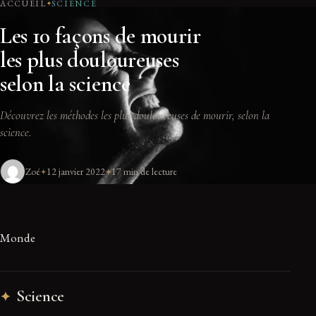
ACCUEIL
SCIENCE
Les 10 façons de mourir
les plus douloureuses
selon la science
Découvrez les méthodes les plus douloureuses de mourir, selon la
science.
Zoé
12 janvier 2022
17 min de lecture
Monde
Science