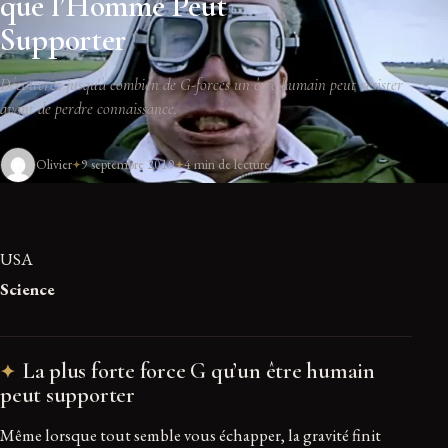
que l’Homme Peut
Supporter
Découvrez jusqu'à combien de G-forces un être humain peut résister
avant de perdre connaissance.
Olivier
9 septembre 2019
4 min de lecture
USA
Science
La plus forte force G qu’un être humain
peut supporter
Même lorsque tout semble vous échapper, la gravité finit