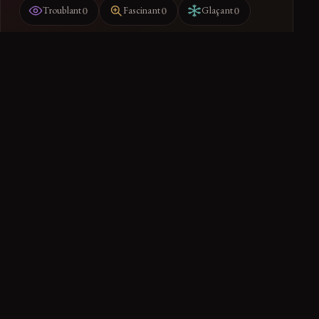
0
0
0
Troublant
Fascinant
Glaçant
Ranger dans mon dossier
Retrouvez-le dans votre espace
PARTAGER
← RETOUR À SCIENCE
0 réactions de la communauté