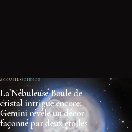
ACCUEIL
SCIENCE
La Nébuleuse Boule de
cristal intrigue encore:
Gemini révèle un décor
façonné par deux étoiles