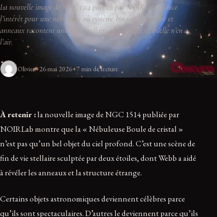
La nouvelle image de NGC 1514 publiée par NOIRLab relance
l’intérêt pour une nébuleuse où système binaire, poussière et
anneaux racontent une mort stellaire plus complexe qu’elle n’en a
l’air.
Olivier
26 mai 2026
7 min de lecture
À retenir :
la nouvelle image de NGC 1514 publiée par
NOIRLab montre que la « Nébuleuse Boule de cristal »
n’est pas qu’un bel objet du ciel profond. C’est une scène de
fin de vie stellaire sculptée par deux étoiles, dont Webb a aidé
à révéler les anneaux et la structure étrange.
Certains objets astronomiques deviennent célèbres parce
qu’ils sont spectaculaires. D’autres le deviennent parce qu’ils