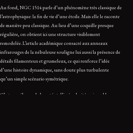
Au fond, NGC 1514 parle d’un phénomène très classique de
l’astrophysique: la fin de vie d’une étoile. Mais elle le raconte
de manière peu classique. Au lieu d’une coquille presque
régulière, on obtient ici une structure visiblement
remodelée. L’article académique consacré aux anneaux
infrarouges de la nébuleuse souligne lui aussi la présence de
détails filamenteux et grumeleux, ce qui renforce l’idée
d’une histoire dynamique, sans doute plus turbulente
qu’un simple scénario symétrique.
C’est ce mélange de beauté et d’irrégularité qui rend la
Nébuleuse Boule de cristal si forte. Elle ressemble à une
relique calme, presque méditative, alors qu’elle est le produit
d’interactions violentes, lentes et complexes entre matière
éjectée, rayonnement et mécanique binaire. En d’autres