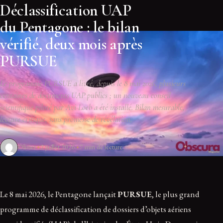
Déclassification UAP
du Pentagone : le bilan
vérifié, deux mois après
PURSUE
Le programme PURSUE a livré, depuis le 8 mai 2026, plusieurs
centaines de documents UAP publics ; un nouveau conseil
scientifique piloté par Avi Loeb a été installé. Bilan mesurable,
lecture critique, sans promesse de révélation.
Olivier
2 juillet 2026
7 min de lecture
Le 8 mai 2026, le Pentagone lançait
PURSUE
, le plus grand
programme de déclassification de dossiers d’objets aériens