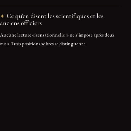
Ce qu’en disent les scientifiques et les
anciens officiers
Aucune lecture « sensationnelle » ne s’impose après deux
mois. Trois positions sobres se distinguent :
Le côté sceptique institutionnel.
Christopher Mellon,
ancien Secrétaire adjoint à la Défense pour le
Renseignement, résume : «
Data alone is not disclosure.
Releasing raw files without context may confuse more than
clarify
». L’ancien pilote de chasse de l’US Navy Ryan
Graves abonde : sans métadonnées ni contexte
opérationnel, l’imagerie brute est difficilement évaluable.
Le côté scientifique ouvert.
Avi Loeb, qui dirige le