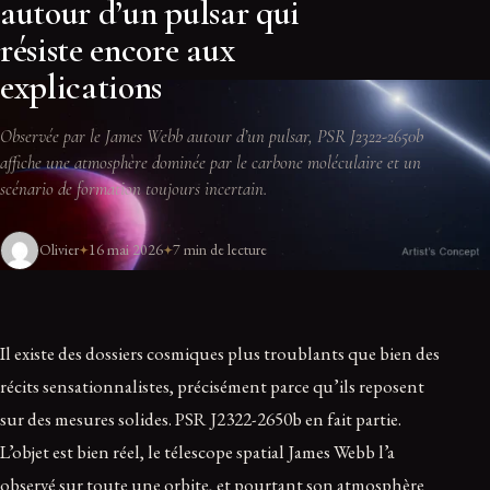
autour d’un pulsar qui
résiste encore aux
explications
Observée par le James Webb autour d’un pulsar, PSR J2322-2650b
affiche une atmosphère dominée par le carbone moléculaire et un
scénario de formation toujours incertain.
Olivier
16 mai 2026
7 min de lecture
Il existe des dossiers cosmiques plus troublants que bien des
récits sensationnalistes, précisément parce qu’ils reposent
sur des mesures solides. PSR J2322-2650b en fait partie.
L’objet est bien réel, le télescope spatial James Webb l’a
observé sur toute une orbite, et pourtant son atmosphère