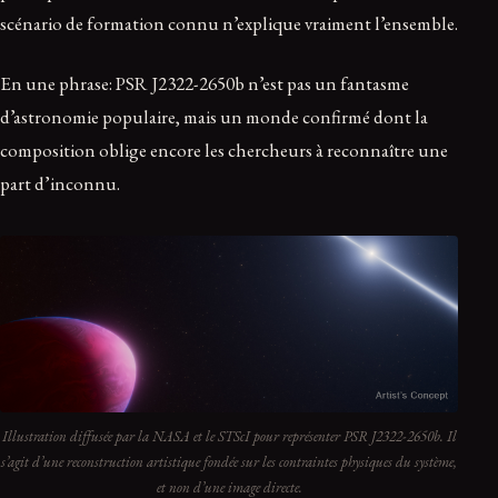
scénario de formation connu n’explique vraiment l’ensemble.
En une phrase: PSR J2322-2650b n’est pas un fantasme
d’astronomie populaire, mais un monde confirmé dont la
composition oblige encore les chercheurs à reconnaître une
part d’inconnu.
Illustration diffusée par la NASA et le STScI pour représenter PSR J2322-2650b. Il
s’agit d’une reconstruction artistique fondée sur les contraintes physiques du système,
et non d’une image directe.