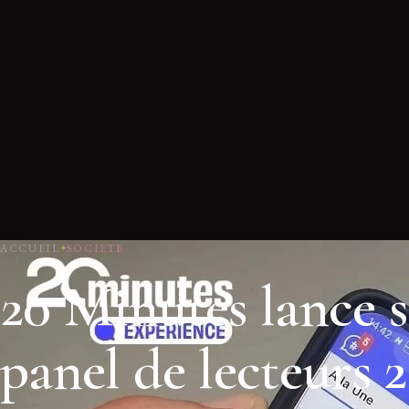
ACCUEIL
SOCIETE
20 Minutes lance 
panel de lecteurs 