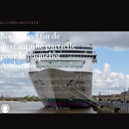
ACCUEIL
SOCIETE
Bordeaux : fin de
quarantaine partielle
pour le paquebot
Ambition
Le confinement partiel du paquebot Ambition à Bordeaux a été levé
après la confirmation d'une épidémie de gastro-entérite virale,
écartant les craintes liées à l'hantavirus.
Sophie
14 mai 2026
2 min de lecture