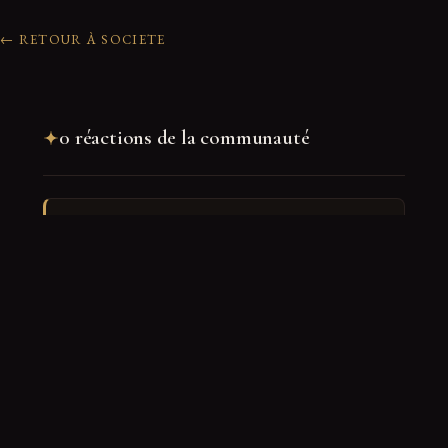
← RETOUR À SOCIETE
0 réactions de la communauté
Rejoindre la discussion
Nom
*
E-mail
*