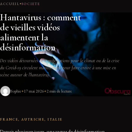
ACCUEIL
SOCIETE
Hantavirus : comment
de vieilles vidéos
alimentent la
désinformation
Des vidéos détournées de manifestations pour le climat ou de la crise
du Covid-19 circulent massivement pour faire croire à une mise en
scène autour de l'hantavirus.
Sophie
17 mai 2026
2 min de lecture
FRANCE, AUTRICHE, ITALIE
Depuis plusieurs jours, une vague de désinformation