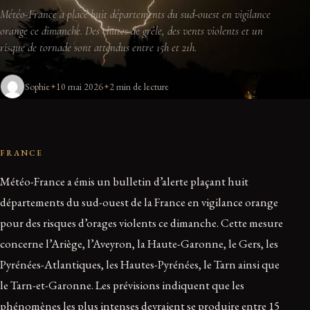
Météo-France a placé huit départements du sud-ouest en vigilance
orange ce dimanche. Des chutes de grêle, des vents violents et un
risque de tornade sont attendus entre 15h et 21h.
Sophie
10 mai 2026
2 min de lecture
FRANCE
Météo-France a émis un bulletin d’alerte plaçant huit
départements du sud-ouest de la France en vigilance orange
pour des risques d’orages violents ce dimanche. Cette mesure
concerne l’Ariège, l’Aveyron, la Haute-Garonne, le Gers, les
Pyrénées-Atlantiques, les Hautes-Pyrénées, le Tarn ainsi que
le Tarn-et-Garonne. Les prévisions indiquent que les
phénomènes les plus intenses devraient se produire entre 15