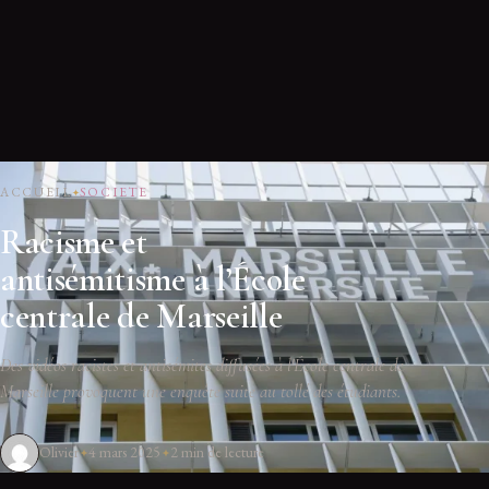
ACCUEIL
SOCIETE
Racisme et
antisémitisme à l’École
centrale de Marseille
Des vidéos racistes et antisémites diffusées à l'École centrale de
Marseille provoquent une enquête suite au tollé des étudiants.
Olivier
4 mars 2025
2 min de lecture