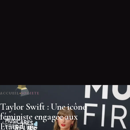
ACCUEIL
SOCIETE
Taylor Swift : Une icône
féministe engagée aux
États-Unis