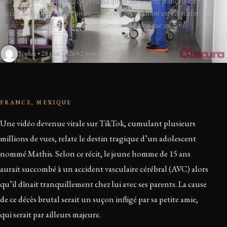
Une vidéo virale sur TikTok prétend qu'un adolescent français est
décédé d'un AVC suite à un suçon. Cette information est en réalité
un détournement d'un fait divers survenu au Mexique en 2016.
Sophie
28 mai 2026
2 min de lecture
FRANCE, MEXIQUE
Une vidéo devenue virale sur TikTok, cumulant plusieurs
millions de vues, relate le destin tragique d’un adolescent
nommé Mathis. Selon ce récit, le jeune homme de 15 ans
aurait succombé à un accident vasculaire cérébral (AVC) alors
qu’il dînait tranquillement chez lui avec ses parents. La cause
de ce décès brutal serait un suçon infligé par sa petite amie,
qui serait par ailleurs majeure.