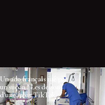
ACCUEIL
SOCIETE
Un ado français tué par
un suçon ? Les dessous
d’une infox TikTok