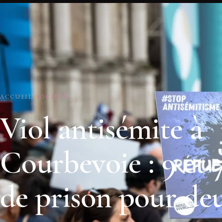
ACCUEIL
SOCIETE
Viol antisémite à
Courbevoie : 9 et 
de prison pour de