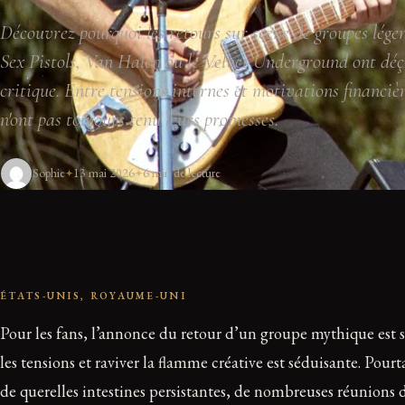
Découvrez pourquoi les retours sur scène de groupes lég
Sex Pistols, Van Halen ou le Velvet Underground ont déçu
critique. Entre tensions internes et motivations financièr
n'ont pas toujours tenu leurs promesses.
Sophie
13 mai 2026
6 min de lecture
ÉTATS-UNIS, ROYAUME-UNI
Pour les fans, l’annonce du retour d’un groupe mythique est s
les tensions et raviver la flamme créative est séduisante. Pourt
de querelles intestines persistantes, de nombreuses réunions d