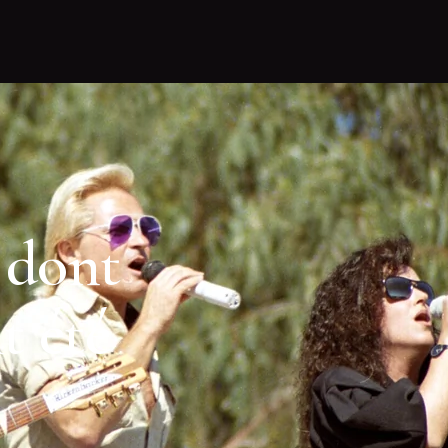
 dont
t été