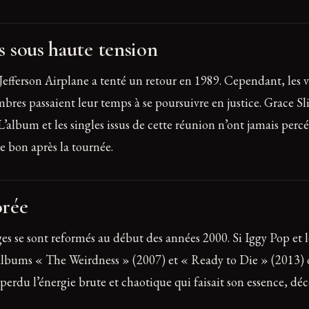
es sous haute tension
fferson Airplane a tenté un retour en 1989. Cependant, les v
bres passaient leur temps à se poursuivre en justice. Grace S
L’album et les singles issus de cette réunion n’ont jamais perc
e bon après la tournée.
orée
es se sont reformés au début des années 2000. Si Iggy Pop et l
lbums « The Weirdness » (2007) et « Ready to Die » (2013) on
rdu l’énergie brute et chaotique qui faisait son essence, déce