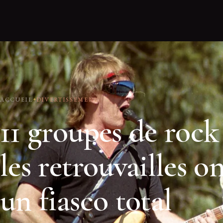
ACCUEIL
DIVERTISSEMENT
11 groupes de rock
les retrouvailles on
un fiasco total