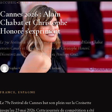
ACCUEIL
DIVERTISSEMENT
Cannes 2026 : Alain
Chabat et Christophe
Honoré s’expriment
Le 79e Festival de Cannes est marqué par les critiques d'Alain Chabat
envers Canal+ et l'appel à la vigilance de Christophe Honoré.
Découvrez aussi le nouveau film avec Penélope Cruz.
Sophie
22 mai 2026
3 min de lecture
FRANCE, ESPAGNE
Le 79e Festival de Cannes bat son plein sur la Croisette
jusqu’au 23 mai 2026. Cette journée de compétition a été