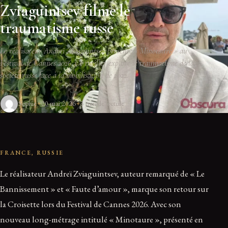
Zviaguintsev filme le
traumatisme russe
Le réalisateur Andreï Zviaguintsev présente « Minotaure » au
Festival de Cannes 2026. Ce thriller explore le traumatisme de la
société russe face à la mobilisation de 2022.
Sophie
20 mai 2026
3 min de lecture
FRANCE, RUSSIE
Le réalisateur Andreï Zviaguintsev, auteur remarqué de « Le
Bannissement » et « Faute d’amour », marque son retour sur
la Croisette lors du Festival de Cannes 2026. Avec son
nouveau long-métrage intitulé « Minotaure », présenté en