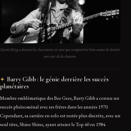
Carole King a dominé les classements en tant que compositrice bien avant de devenir
une star de la chanson.
Barry Gibb : le génie derrière les succès
planétaires
Membre emblématique des Bee Gees, Barry Gibb a connu un
succès phénoménal avec ses frères dans les années 1970.
Cependant, sa carrière en solo est restée plus discrète, avec un
seul titre, Shine Shine, ayant atteint le Top 40 en 1984.