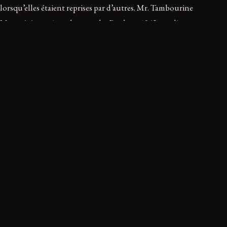
lorsqu’elles étaient reprises par d’autres. Mr. Tambourine
Man a été un triomphe pour les Byrds en 1965, tandis que
Blowin’ in the Wind a dominé les classements via Peter, Paul
& Mary ou Stevie Wonder. Dylan a même atteint le sommet
des charts country grâce à Garth Brooks (To Make You Feel
My Love) et Darius Rucker (Wagon Wheel), totalisant ainsi
sept numéros 1 au total, dont six interprétés par d’autres
artistes.
Ce récit vous a marqué ?
0
0
0
Troublant
Fascinant
Glaçant