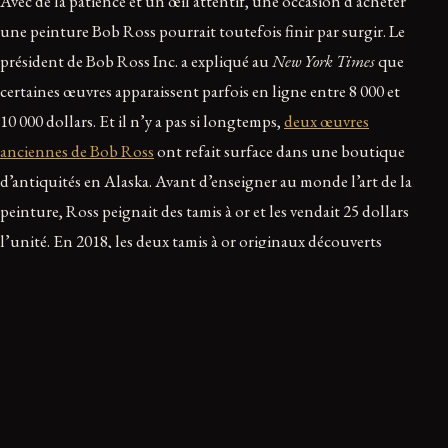
Avec de la patience et un œil attentif, une occasion d’acheter
une peinture Bob Ross pourrait toutefois finir par surgir. Le
président de Bob Ross Inc. a expliqué au
New York Times
que
certaines œuvres apparaissent parfois en ligne entre 8 000 et
10 000 dollars. Et il n’y a pas si longtemps,
deux œuvres
anciennes de Bob Ross
ont refait surface dans une boutique
d’antiquités en Alaska. Avant d’enseigner au monde l’art de la
peinture, Ross peignait des tamis à or et les vendait 25 dollars
l’unité. En 2018, les deux tamis à or originaux découverts
dans cette boutique ont été vendus en une journée, à 3 500
dollars chacun. Si vous trouvez un jour une peinture Bob
Ross à vendre, un conseil s’impose : faites-la authentifier
avant de dépenser une telle somme.
En théorie, il est donc possible de posséder une peinture Bob
Ross. En pratique, il faudra la dénicher, et elle ne sera pas