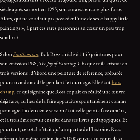
siècle après sa mort en 1995, son aura est encore plus forte.
Alors, qui ne voudrait pas posséder l’une de ses « happy little
paintings », à part ces rares personnes au cœur un peu trop
sombre ?
Selon
Smithsonian
, Bob Ross a réalisé 1 143 peintures pour
son émission PBS,
The Joy of Painting
. Chaque toile existait en
trois versions : d’abord une peinture de référence, préparée
pour servir de modèle pendant le tournage. Elle était
hors
champ
, ce qui signifie que Ross copiait en réalité une œuvre
déjà faite, au lieu de la faire apparaître spontanément comme
par magie. La deuxième version était celle peinte face caméra,
et la troisième servait ensuite dans ses livres pédagogiques. Et
pourtant, ce total n’était qu’une partie de l’histoire : Ross
affirmait lui-même avoir peint 30 000 œuvres au cours de sa