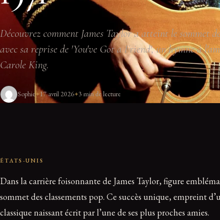
Découvrez comment James Taylor a atteint le sommet des
avec sa reprise de 'You've Got a Friend', un hymne à l'am
Carole King.
Sophie
17 avril 2026
3 min de lecture
ÉTATS-UNIS
Dans la carrière foisonnante de James Taylor, figure embléma
sommet des classements pop. Ce succès unique, empreint d’une
classique naissant écrit par l’une de ses plus proches amies.