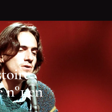
stoire
 n°1 en