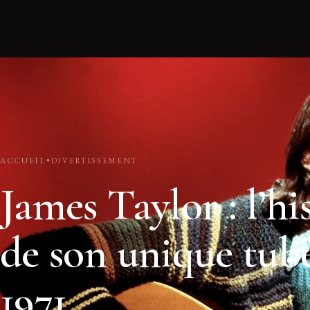
ACCUEIL
DIVERTISSEMENT
James Taylor : l’hi
de son unique tube
1971