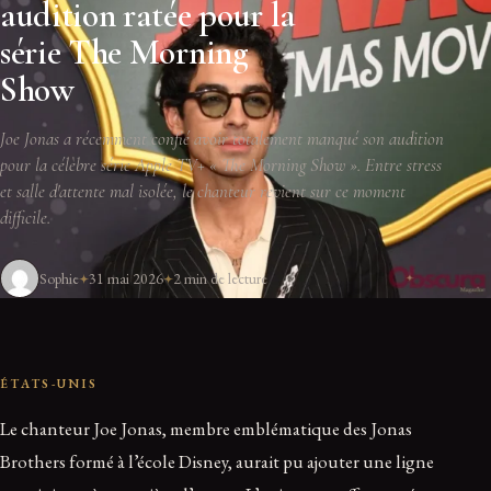
audition ratée pour la
série The Morning
Show
Joe Jonas a récemment confié avoir totalement manqué son audition
pour la célèbre série Apple TV+ « The Morning Show ». Entre stress
et salle d'attente mal isolée, le chanteur revient sur ce moment
difficile.
Sophie
31 mai 2026
2 min de lecture
ÉTATS-UNIS
Le chanteur Joe Jonas, membre emblématique des Jonas
Brothers formé à l’école Disney, aurait pu ajouter une ligne