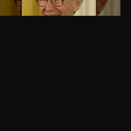
Mister Rogers
|
Rumeurs
|
Tatouages
|
Vietnam
|
Télévision
|
États-Unis
Ce récit vous a marqué ?
0
0
0
Troublant
Fascinant
Glaçant